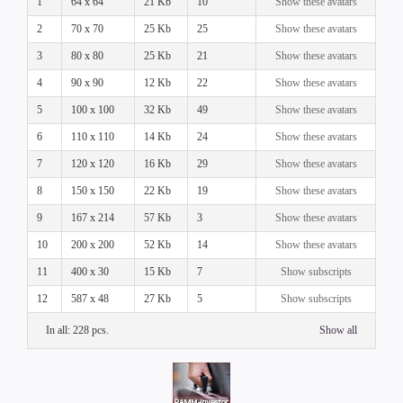
1
64 x 64
21 Kb
10
Show these avatars
2
70 x 70
25 Kb
25
Show these avatars
3
80 x 80
25 Kb
21
Show these avatars
4
90 x 90
12 Kb
22
Show these avatars
5
100 x 100
32 Kb
49
Show these avatars
6
110 x 110
14 Kb
24
Show these avatars
7
120 x 120
16 Kb
29
Show these avatars
8
150 x 150
22 Kb
19
Show these avatars
9
167 x 214
57 Kb
3
Show these avatars
10
200 x 200
52 Kb
14
Show these avatars
11
400 x 30
15 Kb
7
Show subscripts
12
587 x 48
27 Kb
5
Show subscripts
In all: 228 pcs.
Show all