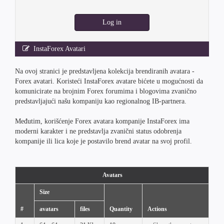
Log in
InstaForex Avatari
Na ovoj stranici je predstavljena kolekcija brendiranih avatara -
Forex avatari. Koristeći InstaForex avatare bićete u mogućnosti da
komunicirate na brojnim Forex forumima i blogovima zvanično
predstavljajući našu kompaniju kao regionalnog IB-partnera.
Međutim, korišćenje Forex avatara kompanije InstaForex ima
moderni karakter i ne predstavlja zvanični status odobrenja
kompanije ili lica koje je postavilo brend avatar na svoj profil.
Avatars
Size
#
avatars
files
Quantity
Actions