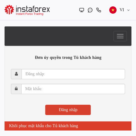
VI
Đơn ủy quyền trong Tủ khách hàng
Đăng
nhập:
Mật
khẩu:
Đăng nhập
Khôi phục mật khẩu cho Tủ khách hàng