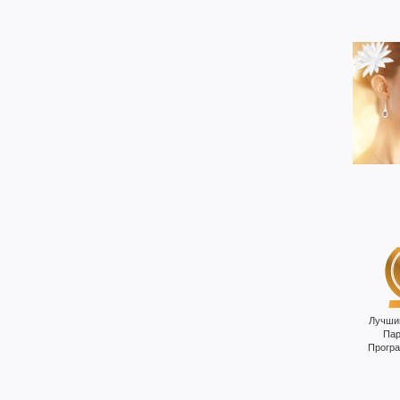
Лучши
Пар
Прогр